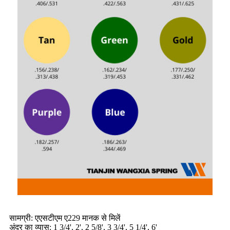
सामग्री: एएसटीएम ए229 मानक से मिलें
अंदर का व्यास: 1 3/4', 2', 2 5/8', 3 3/4', 5 1/4', 6'