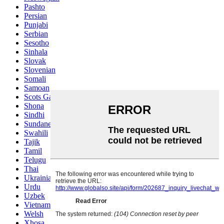
Pashto
Persian
Punjabi
Serbian
Sesotho
Sinhala
Slovak
Slovenian
Somali
Samoan
Scots Gaelic
Shona
Sindhi
Sundanese
Swahili
Tajik
Tamil
Telugu
Thai
Ukrainian
Urdu
Uzbek
Vietnamese
Welsh
Xhosa