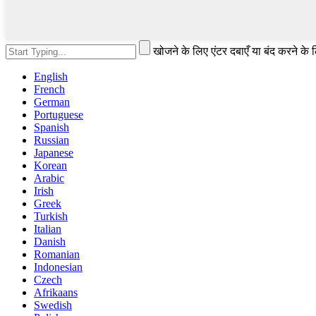
खोजने के लिए एंटर दबाएँ या बंद करने के
English
French
German
Portuguese
Spanish
Russian
Japanese
Korean
Arabic
Irish
Greek
Turkish
Italian
Danish
Romanian
Indonesian
Czech
Afrikaans
Swedish