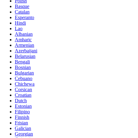
Polish
Basque
Catalan
Esperanto
Hindi
Lao
Albanian
Amharic
Armenian
Azerbaijani
Belarusian
Bengali
Bosnian
Bulgarian
Cebuano
Chichewa
Corsican
Croatian
Dutch
Estonian
Filipino
Finnish
Frisian
Galician
Georgian